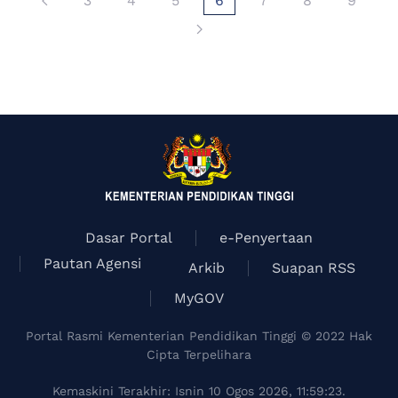
3
4
5
6
7
8
9
Dasar Portal
e-Penyertaan
Pautan Agensi
Arkib
Suapan RSS
MyGOV
Portal Rasmi Kementerian Pendidikan Tinggi © 2022 Hak
Cipta Terpelihara
Kemaskini Terakhir: Isnin 10 Ogos 2026, 11:59:23.