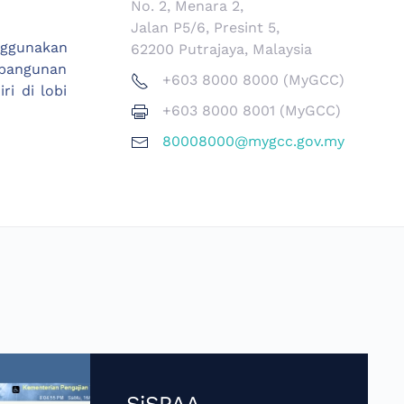
No. 2, Menara 2,
Jalan P5/6, Presint 5,
nggunakan
62200 Putrajaya, Malaysia
 bangunan
+603 8000 8000 (MyGCC)
i di lobi
+603 8000 8001 (MyGCC)
80008000@mygcc.gov.my
SiSPAA