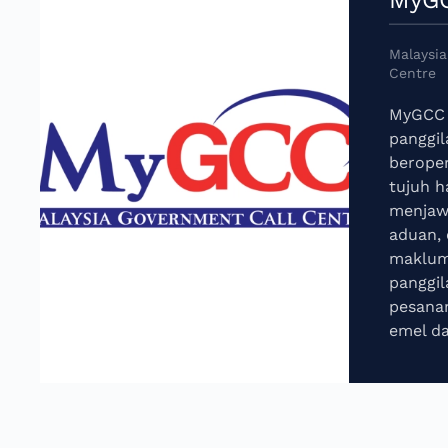
Malaysia
Centre
MyGCC 
panggil
beroper
tujuh h
menjaw
aduan,
maklum 
panggil
pesanan
emel da