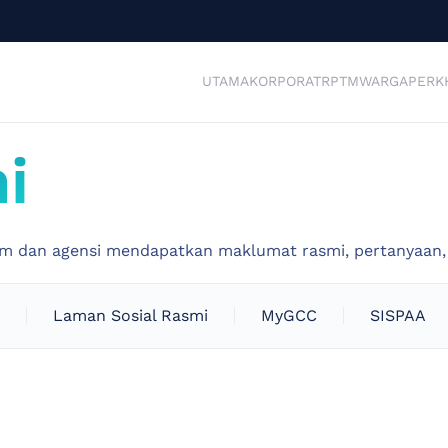
UTAMA
KORPORAT
RPTM
WARGA
PERK
i
dan agensi mendapatkan maklumat rasmi, pertanyaan, a
Laman Sosial Rasmi
MyGCC
SISPAA