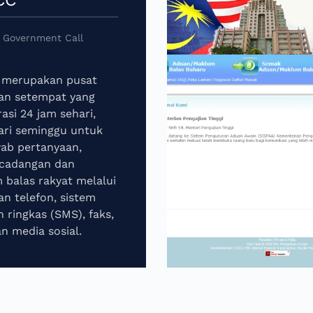
 Government Call
merupakan pusat
an setempat yang
asi 24 jam sehari,
ari seminggu untuk
ab pertanyaan,
 cadangan dan
balas rakyat melalui
an telefon, sistem
 ringkas (SMS), faks,
n media sosial.