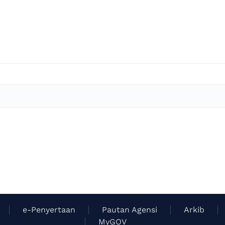
e-Penyertaan
Pautan Agensi
Arkib
MyGOV