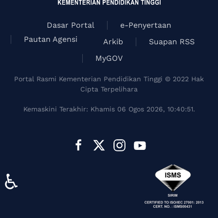
Dasar Portal
e-Penyertaan
Pautan Agensi
Arkib
Suapan RSS
MyGOV
Portal Rasmi Kementerian Pendidikan Tinggi © 2022 Hak
Cipta Terpelihara
Kemaskini Terakhir: Khamis 06 Ogos 2026, 10:40:51.
♿