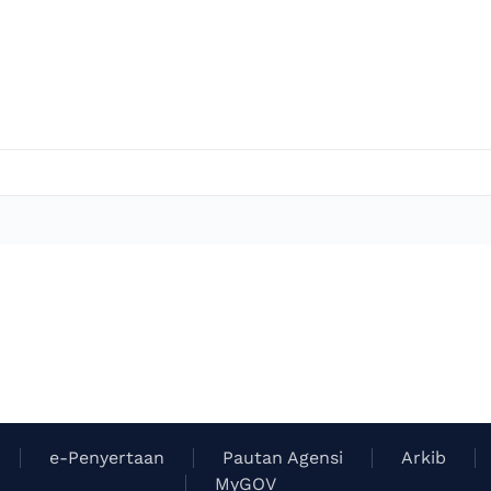
e-Penyertaan
Pautan Agensi
Arkib
MyGOV