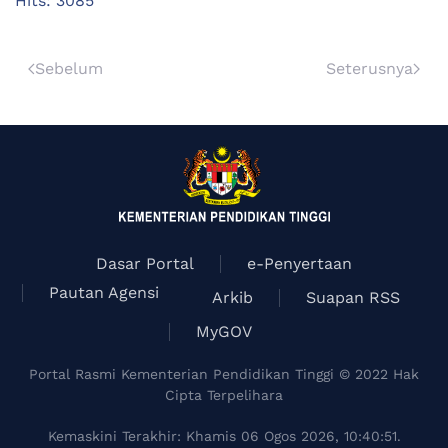
Hits: 3085
Sebelum
Seterusnya
Dasar Portal
e-Penyertaan
Pautan Agensi
Arkib
Suapan RSS
MyGOV
Portal Rasmi Kementerian Pendidikan Tinggi © 2022 Hak
Cipta Terpelihara
Kemaskini Terakhir: Khamis 06 Ogos 2026, 10:40:51.