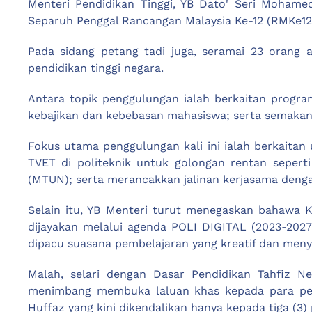
Menteri Pendidikan Tinggi, YB Dato' Seri Moham
Separuh Penggal Rancangan Malaysia Ke-12 (RMKe12) 
Pada sidang petang tadi juga, seramai 23 orang
pendidikan tinggi negara.
Antara topik penggulungan ialah berkaitan progra
kebajikan dan kebebasan mahasiswa; serta semakan d
Fokus utama penggulungan kali ini ialah berkaita
TVET di politeknik untuk golongan rentan seperti B
(MTUN); serta merancakkan jalinan kerjasama dengan
Selain itu, YB Menteri turut menegaskan bahawa 
dijayakan melalui agenda POLI DIGITAL (2023-2027)
dipacu suasana pembelajaran yang kreatif dan men
Malah, selari dengan Dasar Pendidikan Tahfiz N
menimbang membuka laluan khas kepada para pel
Huffaz yang kini dikendalikan hanya kepada tiga (3) 