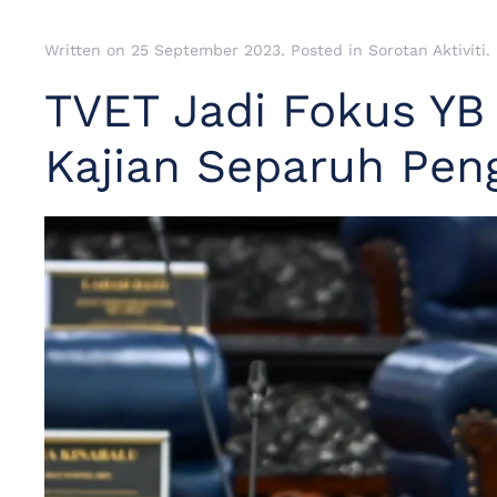
Written on
25 September 2023
. Posted in
Sorotan Aktiviti
.
TVET Jadi Fokus YB
Kajian Separuh Pen