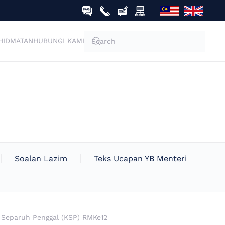
HIDMATAN
HUBUNGI KAMI
Soalan Lazim
Teks Ucapan YB Menteri
 Separuh Penggal (KSP) RMKe12