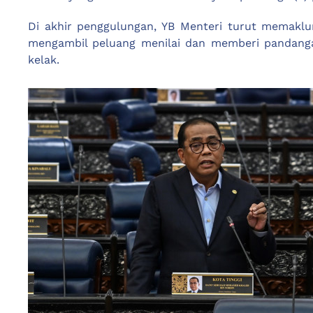
Di akhir penggulungan, YB Menteri turut mema
mengambil peluang menilai dan memberi pandangan
kelak.