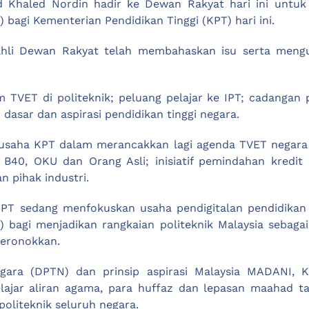
ed Khaled Nordin hadir ke Dewan Rakyat hari ini unt
bagi Kementerian Pendidikan Tinggi (KPT) hari ini.
 ahli Dewan Rakyat telah membahaskan isu serta men
m TVET di politeknik; peluang pelajar ke IPT; cadangan
asar dan aspirasi pendidikan tinggi negara.
n usaha KPT dalam merancakkan lagi agenda TVET negar
40, OKU dan Orang Asli; inisiatif pemindahan kredit da
 pihak industri.
KPT sedang menfokuskan usaha pendigitalan pendidikan
 bagi menjadikan rangkaian politeknik Malaysia sebagai 
yeronokkan.
egara (DPTN) dan prinsip aspirasi Malaysia MADANI, K
ajar aliran agama, para huffaz dan lepasan maahad t
politeknik seluruh negara.