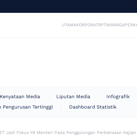
UTAMA
KORPORAT
RPTM
WARGA
PERK
Kenyataan Media
Liputan Media
Infografik
 Pengurusan Tertinggi
Dashboard Statistik
ET Jadi Fokus YB Menteri Pada Penggulungan Perbahasan Kajian