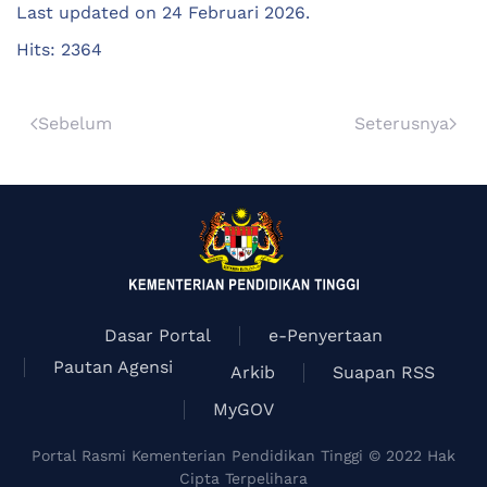
Last updated on
24 Februari 2026
.
Hits: 2364
Sebelum
Seterusnya
Dasar Portal
e-Penyertaan
Pautan Agensi
Arkib
Suapan RSS
MyGOV
Portal Rasmi Kementerian Pendidikan Tinggi © 2022 Hak
Cipta Terpelihara