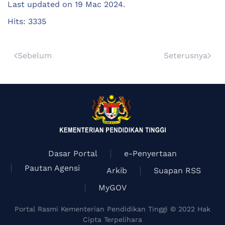
Last updated on
19 Mac 2024
.
Hits: 3335
Sebelum
Seterusnya
Dasar Portal
e-Penyertaan
Pautan Agensi
Arkib
Suapan RSS
MyGOV
Portal Rasmi Kementerian Pendidikan Tinggi © 2022 Hak
Cipta Terpelihara