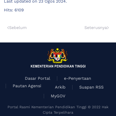
Last updated on
23 Ogos 2024
.
Hits: 6109
Sebelum
Seterusnya
Dasar Portal
e-Penyertaan
Pautan Agensi
Arkib
Suapan RSS
MyGOV
Portal Rasmi Kementerian Pendidikan Tinggi © 2022 Hak
Cipta Terpelihara