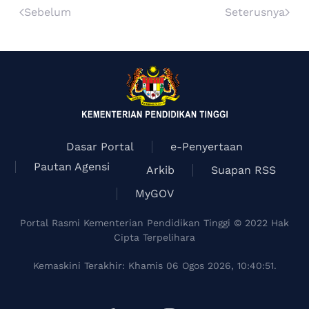
Sebelum
Seterusnya
Dasar Portal
e-Penyertaan
Pautan Agensi
Arkib
Suapan RSS
MyGOV
Portal Rasmi Kementerian Pendidikan Tinggi © 2022 Hak
Cipta Terpelihara
Kemaskini Terakhir: Khamis 06 Ogos 2026, 10:40:51.