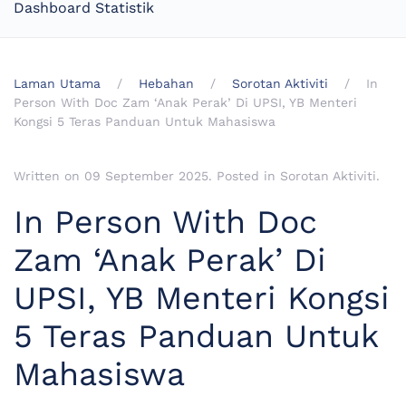
Dashboard Statistik
Laman Utama
Hebahan
Sorotan Aktiviti
In
Person With Doc Zam ‘Anak Perak’ Di UPSI, YB Menteri
Kongsi 5 Teras Panduan Untuk Mahasiswa
Written on
09 September 2025
. Posted in
Sorotan Aktiviti
.
In Person With Doc
Zam ‘Anak Perak’ Di
UPSI, YB Menteri Kongsi
5 Teras Panduan Untuk
Mahasiswa