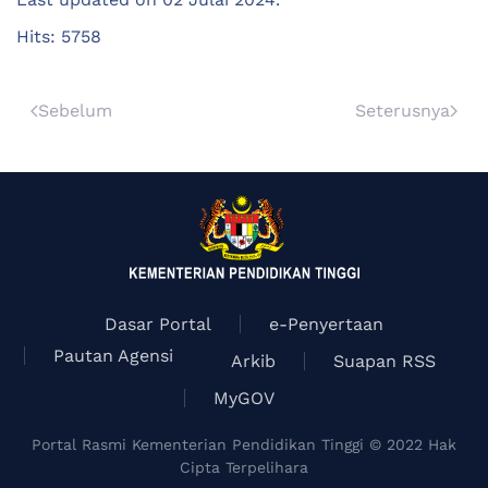
Hits: 5758
Sebelum
Seterusnya
Dasar Portal
e-Penyertaan
Pautan Agensi
Arkib
Suapan RSS
MyGOV
Portal Rasmi Kementerian Pendidikan Tinggi © 2022 Hak
Cipta Terpelihara