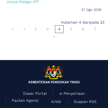
Untuk Pelajar IPT
27 Ogo 2025
Halaman 4 daripada 23
1
2
3
4
5
6
7
Dasar Portal
e-Penyertaan
Pautan Agensi
Arkib
Suapan RSS