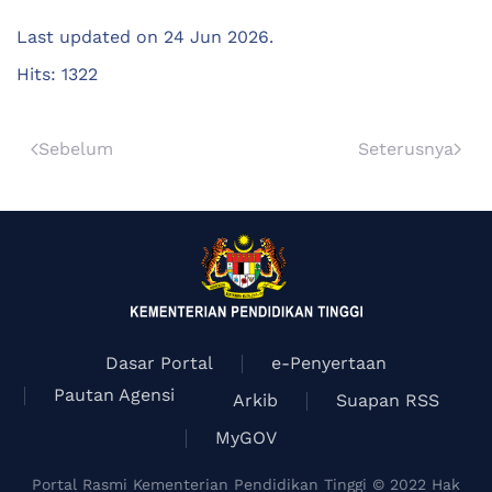
Last updated on
24 Jun 2026
.
Hits: 1322
Sebelum
Seterusnya
Dasar Portal
e-Penyertaan
Pautan Agensi
Arkib
Suapan RSS
MyGOV
Portal Rasmi Kementerian Pendidikan Tinggi © 2022 Hak