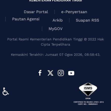
Dasar Portal
e-Penyertaan
Pautan Agensi
Arkib
Suapan RSS
MyGOV
Portal Rasmi Kementerian Pendidikan Tinggi © 2022 Hak
Cipta Terpelihara
Kemaskini Terakhir: Jumaat 07 Ogos 2026, 08:58:43.
♿