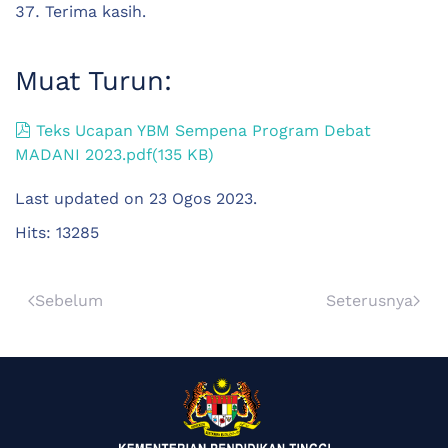
Terima kasih.
Muat Turun:
pdf
Teks Ucapan YBM Sempena Program Debat
MADANI 2023.pdf
(
135 KB
)
Last updated on
23 Ogos 2023
.
Hits: 13285
Sebelum
Seterusnya