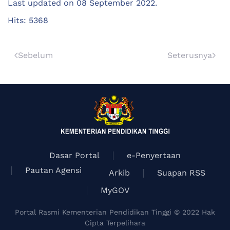
Last updated on
08 September 2022
.
Hits: 5368
Sebelum
Seterusnya
Dasar Portal
e-Penyertaan
Pautan Agensi
Arkib
Suapan RSS
MyGOV
Portal Rasmi Kementerian Pendidikan Tinggi © 2022 Hak
Cipta Terpelihara