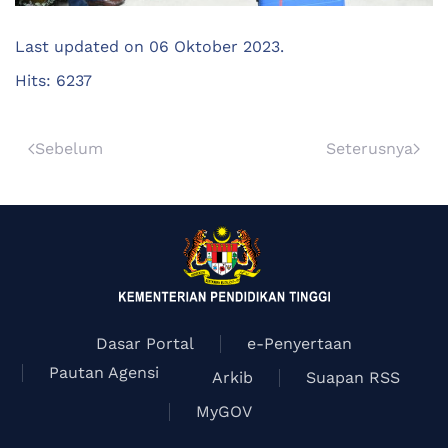
Last updated on
06 Oktober 2023
.
Hits: 6237
Sebelum
Seterusnya
Dasar Portal
e-Penyertaan
Pautan Agensi
Arkib
Suapan RSS
MyGOV