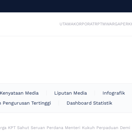
UTAMA
KORPORAT
RPTM
WARGA
PERK
Kenyataan Media
Liputan Media
Infografik
 Pengurusan Tertinggi
Dashboard Statistik
rga KPT Sahut Seruan Perdana Menteri Kukuh Perpaduan Demi