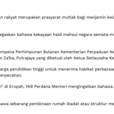
an rakyat merupakan prasyarat mutlak bagi menjamin k
enegaskan bahawa kekayaan hasil mahsul negara semata-
 sempena Perhimpunan Bulanan Kementerian Perpaduan Ne
 Za’ba, Putrajaya yang diketuai oleh Ketua Setiausaha K
arga pendidikan tinggi untuk menerima hakikat perbezaa
perpecahan.
hun" di Eropah, YAB Perdana Menteri mengingatkan bahaw
hawa sebarang pembinaan rumah ibadat atau struktur me