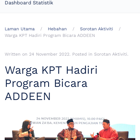
Dashboard Statistik
Laman Utama
Hebahan
Sorotan Aktiviti
Warga KPT Hadiri Program Bicara ADDEEN
Written on
24 November 2022
. Posted in
Sorotan Aktiviti
.
Warga KPT Hadiri
Program Bicara
ADDEEN