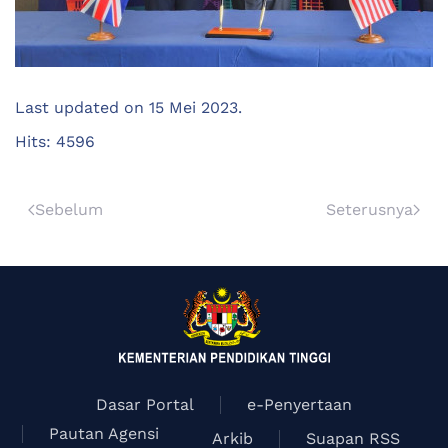
Last updated on
15 Mei 2023
.
Hits: 4596
Sebelum
Seterusnya
Dasar Portal
e-Penyertaan
Pautan Agensi
Arkib
Suapan RSS