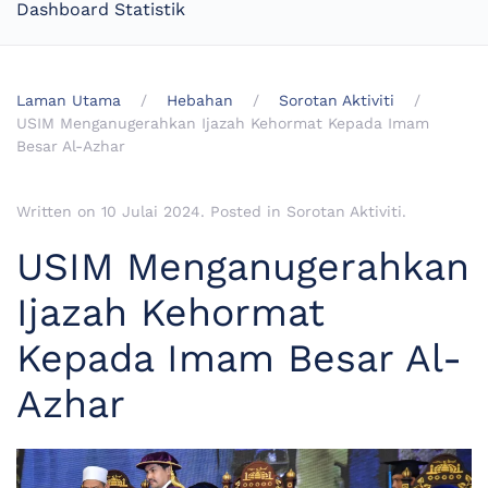
Dashboard Statistik
Laman Utama
Hebahan
Sorotan Aktiviti
USIM Menganugerahkan Ijazah Kehormat Kepada Imam
Besar Al-Azhar
Written on
10 Julai 2024
. Posted in
Sorotan Aktiviti
.
USIM Menganugerahkan
Ijazah Kehormat
Kepada Imam Besar Al-
Azhar