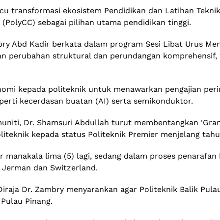
acu transformasi ekosistem Pendidikan dan Latihan Tekni
(PolyCC) sebagai pilihan utama pendidikan tinggi.
Zambry Abd Kadir berkata dalam program Sesi Libat Urus M
kan perubahan struktural dan perundangan komprehensif,
nomi kepada politeknik untuk menawarkan pengajian perin
perti kecerdasan buatan (AI) serta semikonduktor.
muniti, Dr. Shamsuri Abdullah turut membentangkan 'Gran
liteknik kepada status Politeknik Premier menjelang tahu
mier manakala lima (5) lagi, sedang dalam proses penara
di Jerman dan Switzerland.
i Diraja Dr. Zambry menyarankan agar Politeknik Balik Pu
 Pulau Pinang.