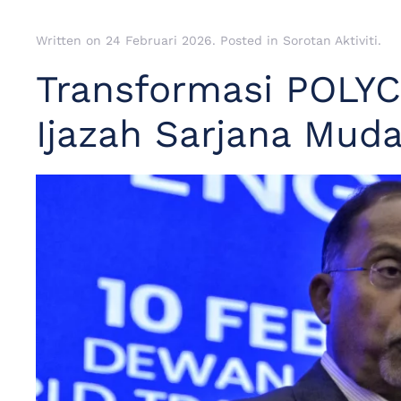
Written on
24 Februari 2026
. Posted in
Sorotan Aktiviti
.
Transformasi POLYCC
Ijazah Sarjana Mud