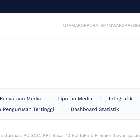
UTAMA
KORPORAT
RPTM
WARGA
PERK
Kenyataan Media
Liputan Media
Infografik
 Pengurusan Tertinggi
Dashboard Statistik
ansformasi POLYCC: KPT Sasar 10 Politeknik Premier Tawar Ijaz