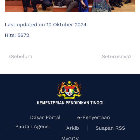
Last updated on
10 Oktober 2024
.
Hits: 5672
Sebelum
Seterusnya
Dasar Portal
e-Penyertaan
Pautan Agensi
Arkib
Suapan RSS
MyGOV