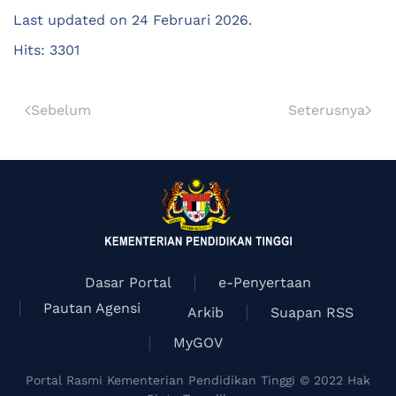
Last updated on
24 Februari 2026
.
Hits: 3301
Sebelum
Seterusnya
Dasar Portal
e-Penyertaan
Pautan Agensi
Arkib
Suapan RSS
MyGOV
Portal Rasmi Kementerian Pendidikan Tinggi © 2022 Hak