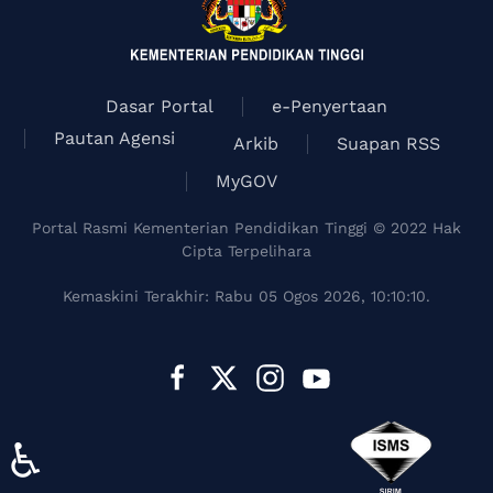
Dasar Portal
e-Penyertaan
Pautan Agensi
Arkib
Suapan RSS
MyGOV
Portal Rasmi Kementerian Pendidikan Tinggi © 2022 Hak
Cipta Terpelihara
Kemaskini Terakhir: Rabu 05 Ogos 2026, 10:10:10.
♿