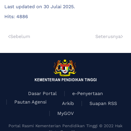
Last updated on
30 Julai 2025
.
Hits: 4886
Sebelum
Seterusnya
Dasar Portal
e-Penyertaan
Pautan Agensi
Arkib
Suapan RSS
MyGOV
Portal Rasmi Kementerian Pendidikan Tinggi © 2022 Hak