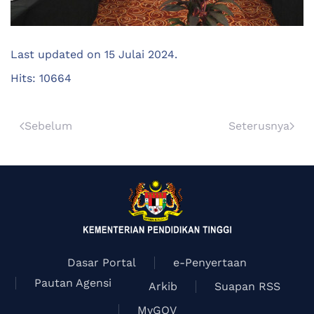
Last updated on
15 Julai 2024
.
Hits: 10664
Sebelum
Seterusnya
Dasar Portal
e-Penyertaan
Pautan Agensi
Arkib
Suapan RSS
MyGOV