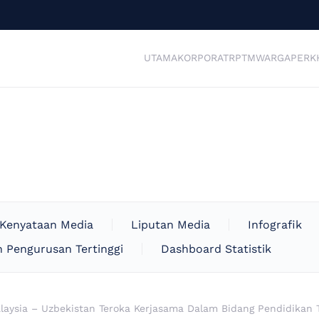
UTAMA
KORPORAT
RPTM
WARGA
PERK
Kenyataan Media
Liputan Media
Infografik
 Pengurusan Tertinggi
Dashboard Statistik
laysia – Uzbekistan Teroka Kerjasama Dalam Bidang Pendidikan T