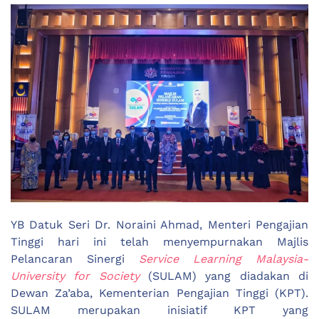
YB Datuk Seri Dr. Noraini Ahmad, Menteri Pengajian
Tinggi hari ini telah menyempurnakan Majlis
Pelancaran Sinergi
Service Learning Malaysia-
University for Society
(SULAM) yang diadakan di
Dewan Za’aba, Kementerian Pengajian Tinggi (KPT).
SULAM merupakan inisiatif KPT yang