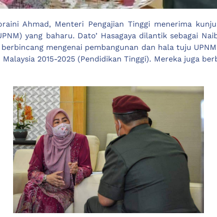
aini Ahmad, Menteri Pengajian Tinggi menerima kunju
(UPNM) yang baharu. Dato’ Hasagaya dilantik sebagai N
berbincang mengenai pembangunan dan hala tuju UPNM se
Malaysia 2015-2025 (Pendidikan Tinggi). Mereka juga be