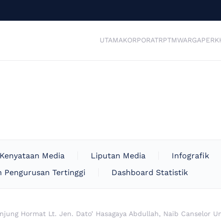
UTAMA
KORPORAT
RPTM
WARGA
PERK
Kenyataan Media
Liputan Media
Infografik
 Pengurusan Tertinggi
Dashboard Statistik
njung Hormat Lt. Jen. Dato’ Hasagaya Abdullah, Naib Canselor Un