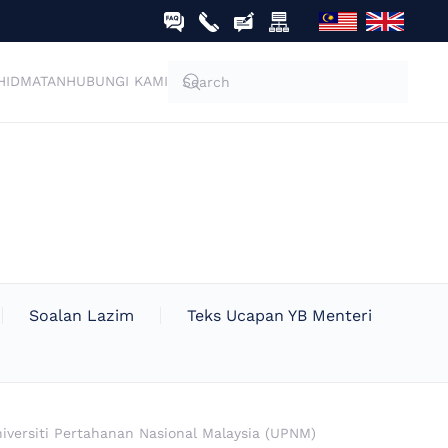
HIDMATAN
HUBUNGI KAMI
Soalan Lazim
Teks Ucapan YB Menteri
iversiti Pertahanan Nasional Malaysia (UPNM)