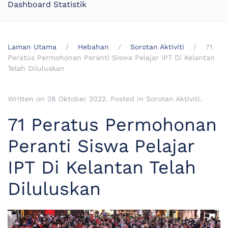
Dashboard Statistik
Laman Utama
Hebahan
Sorotan Aktiviti
71
Peratus Permohonan Peranti Siswa Pelajar IPT Di Kelantan
Telah Diluluskan
Written on
28 Oktober 2022
. Posted in
Sorotan Aktiviti
.
71 Peratus Permohonan
Peranti Siswa Pelajar
IPT Di Kelantan Telah
Diluluskan