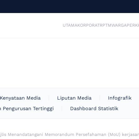
UTAMA
KORPORAT
RPTM
WARGA
PERK
Kenyataan Media
Liputan Media
Infografik
 Pengurusan Tertinggi
Dashboard Statistik
jlis Menandatangani Memorandum Persefahaman (MoU) kerjasama