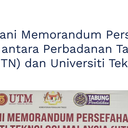
gani Memorandum Per
k antara Perbadanan T
PTN) dan Universiti Te