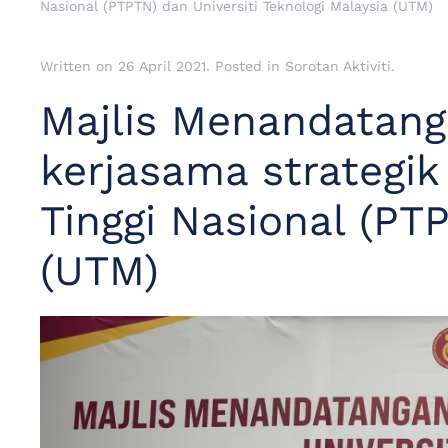
Nasional (PTPTN) dan Universiti Teknologi Malaysia (UTM)
Written on
26 April 2021
. Posted in
Sorotan Aktiviti
.
Majlis Menandatan
kerjasama strategi
Tinggi Nasional (PT
(UTM)