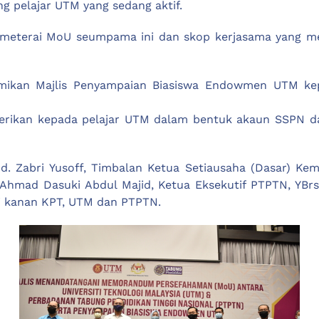
g pelajar UTM yang sedang aktif.
eterai MoU seumpama ini dan skop kerjasama yang meny
mikan Majlis Penyampaian Biasiswa Endowmen UTM kepad
iberikan kepada pelajar UTM dalam bentuk akaun SSPN 
. Zabri Yusoff, Timbalan Ketua Setiausaha (Dasar) Keme
Ahmad Dasuki Abdul Majid, Ketua Eksekutif PTPTN, YBrs
ai kanan KPT, UTM dan PTPTN.