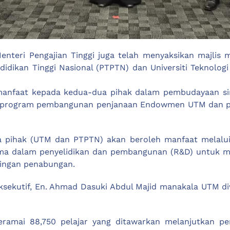
 Menteri Pengajian Tinggi juga telah menyaksikan maj
didikan Tinggi Nasional (PTPTN) dan Universiti Teknolo
i manfaat kepada kedua-dua pihak dalam pembudayaan 
erti program pembangunan penjanaan Endowmen UTM dan 
a pihak (UTM dan PTPTN) akan beroleh manfaat melal
ama dalam penyelidikan dan pembangunan (R&D) untuk m
tingan penabungan.
ksekutif, En. Ahmad Dasuki Abdul Majid manakala UTM diw
ramai 88,750 pelajar yang ditawarkan melanjutkan pe