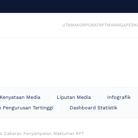
UTAMA
KORPORAT
RPTM
WARGA
PERK
Kenyataan Media
Liputan Media
Infografik
 Pengurusan Tertinggi
Dashboard Statistik
si Cabaran Penyampaian Maklumat KPT