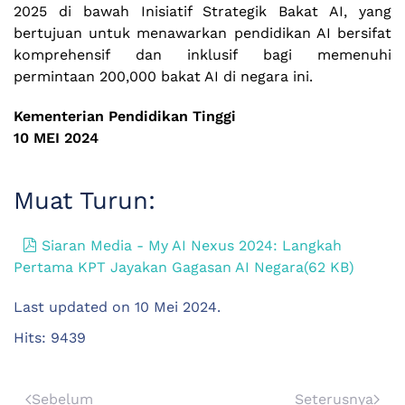
2025 di bawah Inisiatif Strategik Bakat AI, yang
bertujuan untuk menawarkan pendidikan AI bersifat
komprehensif dan inklusif bagi memenuhi
permintaan 200,000 bakat AI di negara ini.
Kementerian Pendidikan Tinggi
10 MEI 2024
Muat Turun:
pdf
Siaran Media - My AI Nexus 2024: Langkah
Pertama KPT Jayakan Gagasan AI Negara
(
62 KB
)
Last updated on
10 Mei 2024
.
Hits: 9439
Sebelum
Seterusnya