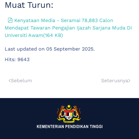
Muat Turun:
pdf
Kenyataan Media - Seramai 78,883 Calon
Mendapat Tawaran Pengajian Ijazah Sarjana Muda Di
Universiti Awam
(
164 KB
)
Last updated on
05 September 2025
.
Hits: 9643
Sebelum
Seterusnya