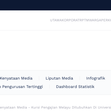
UTAMA
KORPORAT
RPTM
WARGA
PERK
Kenyataan Media
Liputan Media
Infografik
 Pengurusan Tertinggi
Dashboard Statistik
enyataan Media - Kursi Pengajian Melayu Ditubuhkan Di Univer