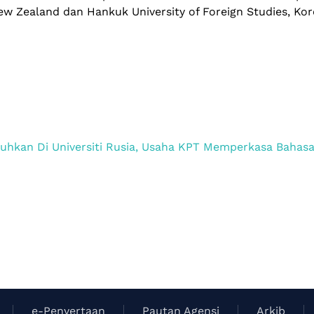
 New Zealand dan Hankuk University of Foreign Studies, Kor
buhkan Di Universiti Rusia, Usaha KPT Memperkasa Bahas
e-Penyertaan
Pautan Agensi
Arkib