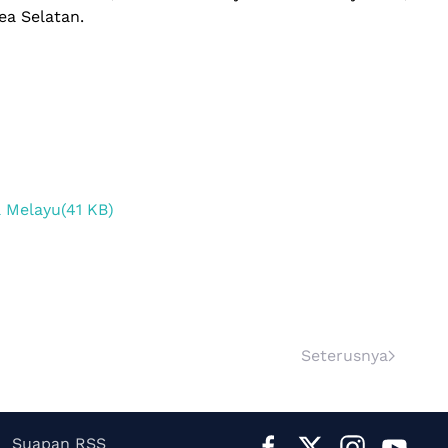
ea Selatan.
a Melayu
(
41 KB
)
Seterusnya
Suapan RSS