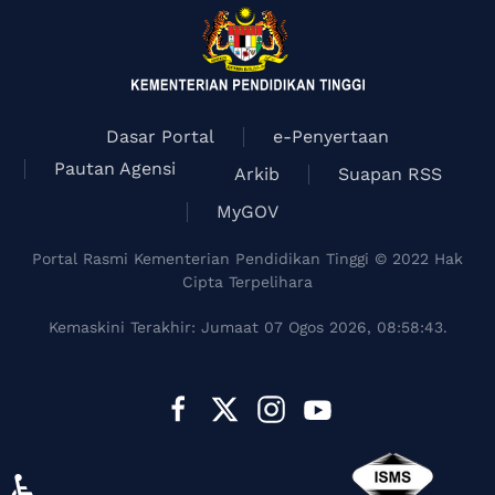
Dasar Portal
e-Penyertaan
Pautan Agensi
Arkib
Suapan RSS
MyGOV
Portal Rasmi Kementerian Pendidikan Tinggi © 2022 Hak
Cipta Terpelihara
Kemaskini Terakhir: Jumaat 07 Ogos 2026, 08:58:43.
♿