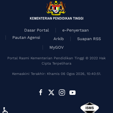
Dasar Portal
e-Penyertaan
Pautan Agensi
Arkib
Suapan RSS
MyGOV
Portal Rasmi Kementerian Pendidikan Tinggi © 2022 Hak
Cipta Terpelihara
Kemaskini Terakhir: Khamis 06 Ogos 2026, 10:40:51.
♿