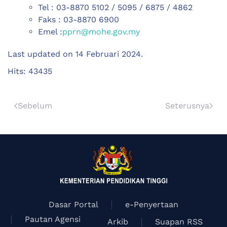
Tel : 03-8870 5102 / 5095 / 6875 / 4862
Faks : 03-8870 6900
Emel :
pprn@mohe.gov.my
Last updated on
14 Februari 2024
.
Hits: 43435
Sebelum
Seterusnya
Dasar Portal
e-Penyertaan
Pautan Agensi
Arkib
Suapan RSS