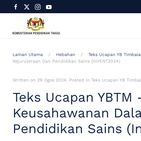
Laman Utama
Hebahan
Teks Ucapan YB Timbala
Kejuruteraan Dan Pendidikan Sains (InVENT2024)
Written on
29 Ogos 2024
. Posted in
Teks Ucapan YB Timbal
Teks Ucapan YBTM -
Keusahawanan Dala
Pendidikan Sains (