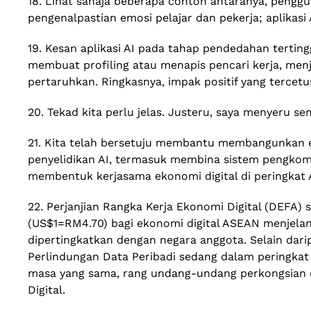
18. Lihat sahaja beberapa contoh antaranya, peng
pengenalpastian emosi pelajar dan pekerja; aplikas
19. Kesan aplikasi AI pada tahap pendedahan tertingg
membuat profiling atau menapis pencari kerja, men
pertaruhkan. Ringkasnya, impak positif yang tercet
20. Tekad kita perlu jelas. Justeru, saya menyeru s
21. Kita telah bersetuju membantu membangunkan 
penyelidikan AI, termasuk membina sistem pengkomput
membentuk kerjasama ekonomi digital di peringkat
22. Perjanjian Rangka Kerja Ekonomi Digital (DEFA)
(US$1=RM4.70) bagi ekonomi digital ASEAN menjelan
dipertingkatkan dengan negara anggota. Selain da
Perlindungan Data Peribadi sedang dalam peringka
masa yang sama, rang undang-undang perkongsian da
Digital.