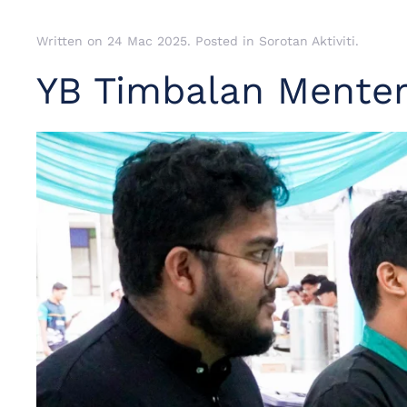
Written on
24 Mac 2025
. Posted in
Sorotan Aktiviti
.
YB Timbalan Menter