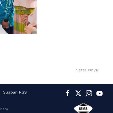
Seterusnya
Suapan RSS
ihara