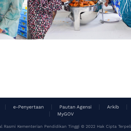
e-Penyertaan
Pautan Agensi
Arkib
MyGOV
al Rasmi Kementerian Pendidikan Tinggi © 2022 Hak Cipta Terpel