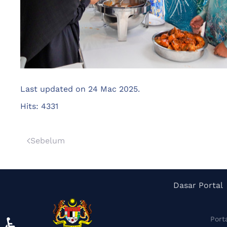
Last updated on
24 Mac 2025
.
Hits: 4331
Sebelum
Dasar Portal
♿
Port