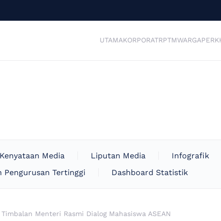
UTAMA
KORPORAT
RPTM
WARGA
PERK
Kenyataan Media
Liputan Media
Infografik
 Pengurusan Tertinggi
Dashboard Statistik
 Timbalan Menteri Rasmi Dialog Mahasiswa ASEAN