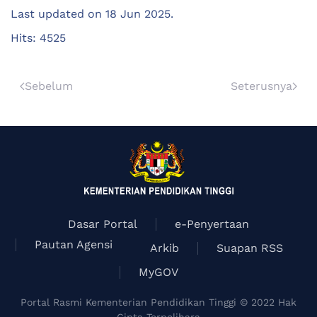
Last updated on
18 Jun 2025
.
Hits: 4525
Sebelum
Seterusnya
Dasar Portal
e-Penyertaan
Pautan Agensi
Arkib
Suapan RSS
MyGOV
Portal Rasmi Kementerian Pendidikan Tinggi © 2022 Hak