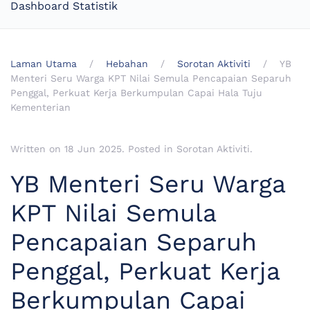
Dashboard Statistik
Laman Utama
Hebahan
Sorotan Aktiviti
YB
Menteri Seru Warga KPT Nilai Semula Pencapaian Separuh
Penggal, Perkuat Kerja Berkumpulan Capai Hala Tuju
Kementerian
Written on
18 Jun 2025
. Posted in
Sorotan Aktiviti
.
YB Menteri Seru Warga
KPT Nilai Semula
Pencapaian Separuh
Penggal, Perkuat Kerja
Berkumpulan Capai