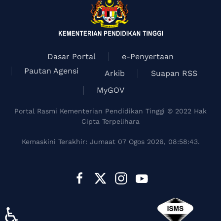
Dasar Portal
e-Penyertaan
Pautan Agensi
Arkib
Suapan RSS
MyGOV
Portal Rasmi Kementerian Pendidikan Tinggi © 2022 Hak
Cipta Terpelihara
Kemaskini Terakhir: Jumaat 07 Ogos 2026, 08:58:43.
♿