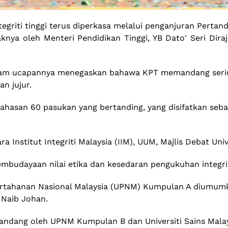
tegriti tinggi terus diperkasa melalui penganjuran Pertan
a oleh Menteri Pendidikan Tinggi, YB Dato' Seri Diraja
alam ucapannya menegaskan bahawa KPT memandang serius
n jujur.
ahasan 60 pasukan yang bertanding, yang disifatkan sebag
a Institut Integriti Malaysia (IIM), UUM, Majlis Debat U
udayaan nilai etika dan kesedaran pengukuhan integriti
Pertahanan Nasional Malaysia (UPNM) Kumpulan A diumumk
 Naib Johan.
andang oleh UPNM Kumpulan B dan Universiti Sains Malay