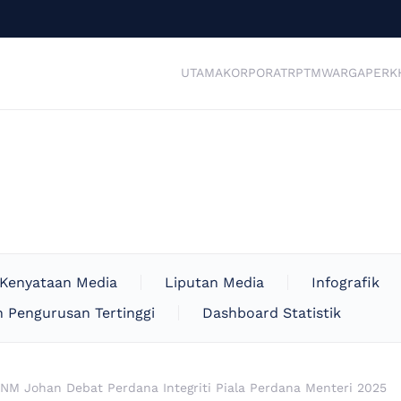
UTAMA
KORPORAT
RPTM
WARGA
PERK
Kenyataan Media
Liputan Media
Infografik
 Pengurusan Tertinggi
Dashboard Statistik
NM Johan Debat Perdana Integriti Piala Perdana Menteri 2025