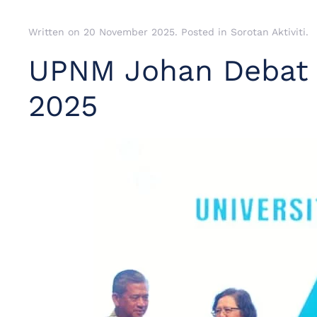
Written on
20 November 2025
. Posted in
Sorotan Aktiviti
.
UPNM Johan Debat P
2025