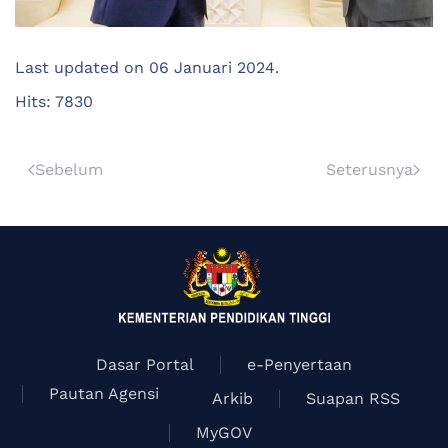
Last updated on
06 Januari 2024
.
Hits: 7830
Sebelum
Seterusnya
Dasar Portal
e-Penyertaan
Pautan Agensi
Arkib
Suapan RSS
MyGOV