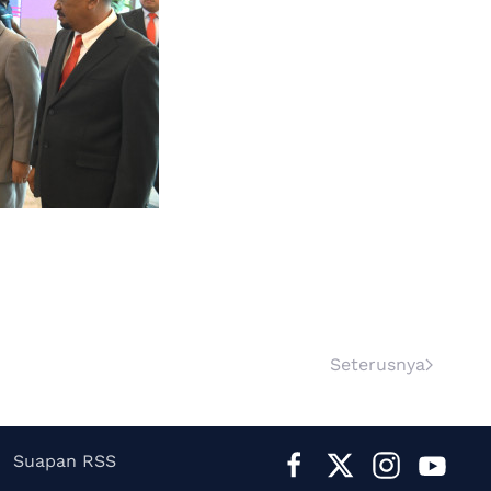
Seterusnya
Suapan RSS