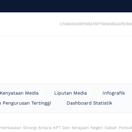
UTAMA
KORPORAT
RPTM
WARGA
PERK
Kenyataan Media
Liputan Media
Infografik
 Pengurusan Tertinggi
Dashboard Statistik
merkasaan Sinergi Antara KPT Dan Kerajaan Negeri Sabah Perku