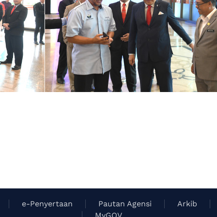
e-Penyertaan
Pautan Agensi
Arkib
MyGOV