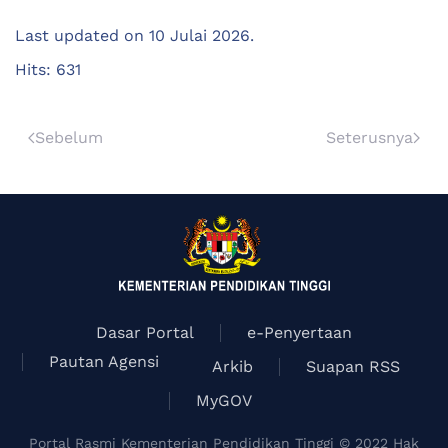
Last updated on
10 Julai 2026
.
Hits: 631
Sebelum
Seterusnya
Dasar Portal
e-Penyertaan
Pautan Agensi
Arkib
Suapan RSS
MyGOV
Portal Rasmi Kementerian Pendidikan Tinggi © 2022 Hak