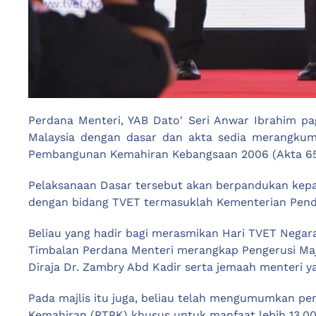
Perdana Menteri, YAB Dato' Seri Anwar Ibrahim p
Malaysia dengan dasar dan akta sedia merangkumi
Pembangunan Kemahiran Kebangsaan 2006 (Akta 652)
Pelaksanaan Dasar tersebut akan berpandukan kepad
dengan bidang TVET termasuklah Kementerian Pendi
Beliau yang hadir bagi merasmikan Hari TVET Negara 
Timbalan Perdana Menteri merangkap Pengerusi Majl
Diraja Dr. Zambry Abd Kadir serta jemaah menteri ya
Pada majlis itu juga, beliau telah mengumumkan 
Kemahiran (PTPK) khusus untuk manfaat lebih 13,00