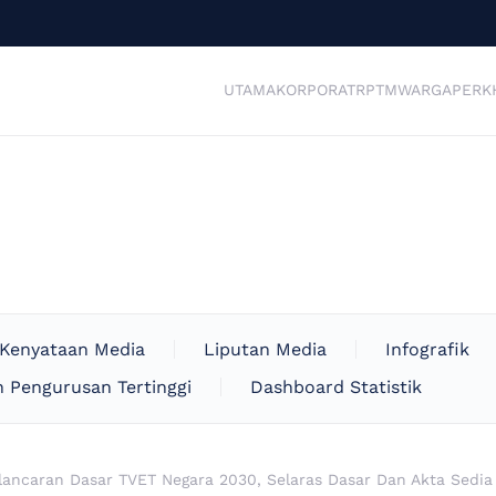
UTAMA
KORPORAT
RPTM
WARGA
PERK
Kenyataan Media
Liputan Media
Infografik
 Pengurusan Tertinggi
Dashboard Statistik
lancaran Dasar TVET Negara 2030, Selaras Dasar Dan Akta Sedi