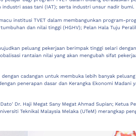
n industri asas tani (IAT); serta industri unsur nadir bumi.
acu institusi TVET dalam membangunkan program-progra
umbuhan dan nilai tinggi (HGHV); Pelan Hala Tuju Peral
judkan peluang pekerjaan berimpak tinggi selari dengan 
alisasi rantaian nilai yang akan mengubah sifat pekerja
uju dengan cadangan untuk membuka lebih banyak peluan
i dengan penerapan dasar dan Kerangka Ekonomi Madani
 Dato' Dr. Haji Megat Sany Megat Ahmad Supian; Ketua Pe
Universiti Teknikal Malaysia Melaka (UTeM) merangkap peng