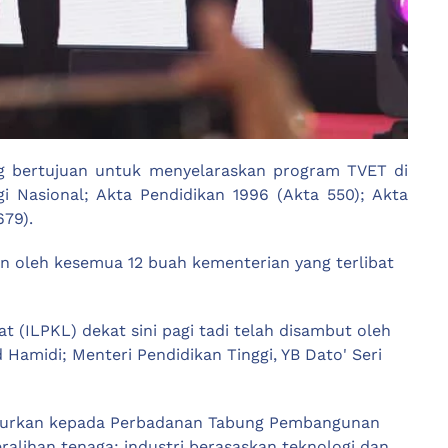
ng bertujuan untuk menyelaraskan program TVET di
 Nasional; Akta Pendidikan 1996 (Akta 550); Akta
79).
an oleh kesemua 12 buah kementerian yang terlibat
t (ILPKL) dekat sini pagi tadi telah disambut oleh
amidi; Menteri Pendidikan Tinggi, YB Dato' Seri
salurkan kepada Perbadanan Tabung Pembangunan
alihan tenaga; industri berasaskan teknologi dan