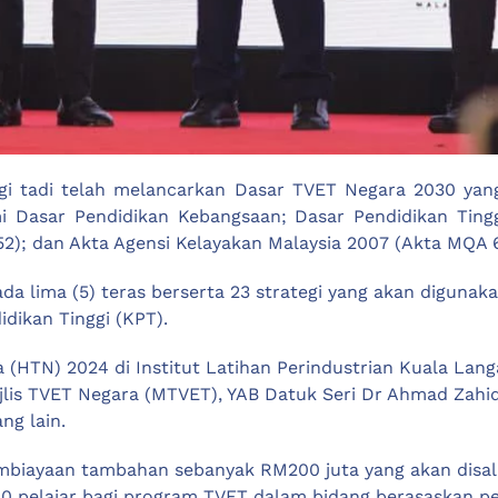
agi tadi telah melancarkan Dasar TVET Negara 2030 ya
 Dasar Pendidikan Kebangsaan; Dasar Pendidikan Tinggi
; dan Akta Agensi Kelayakan Malaysia 2007 (Akta MQA 6
a lima (5) teras berserta 23 strategi yang akan digunak
dikan Tinggi (KPT).
(HTN) 2024 di Institut Latihan Perindustrian Kuala Langa
is TVET Negara (MTVET), YAB Datuk Seri Dr Ahmad Zahid H
ng lain.
pembiayaan tambahan sebanyak RM200 juta yang akan di
0 pelajar bagi program TVET dalam bidang berasaskan per