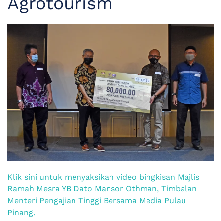
Agrotourism
Klik sini untuk menyaksikan video bingkisan Majlis
Ramah Mesra YB Dato Mansor Othman, Timbalan
Menteri Pengajian Tinggi Bersama Media Pulau
Pinang.