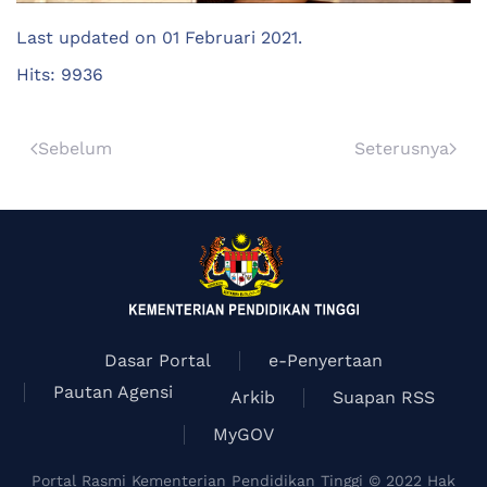
Last updated on
01 Februari 2021
.
Hits: 9936
Sebelum
Seterusnya
Dasar Portal
e-Penyertaan
Pautan Agensi
Arkib
Suapan RSS
MyGOV
Portal Rasmi Kementerian Pendidikan Tinggi © 2022 Hak